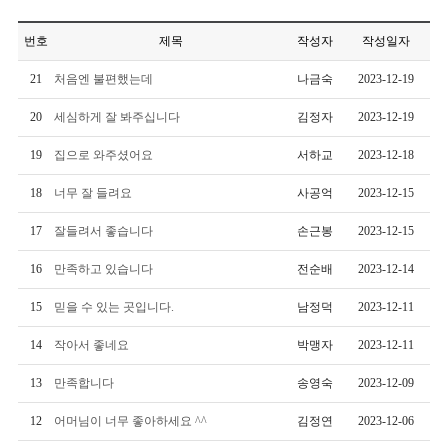
번호
제목
작성자
작성일자
21
처음엔 불편했는데
나금숙
2023-12-19
20
세심하게 잘 봐주십니다
김정자
2023-12-19
19
집으로 와주셨어요
서하교
2023-12-18
18
너무 잘 들려요
사공억
2023-12-15
17
잘들려서 좋습니다
손근봉
2023-12-15
16
만족하고 있습니다
전순배
2023-12-14
15
믿을 수 있는 곳입니다.
남정덕
2023-12-11
14
작아서 좋네요
박맹자
2023-12-11
13
만족합니다
송영숙
2023-12-09
12
어머님이 너무 좋아하세요 ^^
김정연
2023-12-06