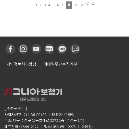
8
1
2
3
4
5
6
7
9
10
개인정보처리방침
이메일무단수집거부
[ 수성구 센터 ]
I
사업자번호: 214-36-00189
대표자: 주정림
주소: 대구 수성구 달구벌대로 2272 1층 (수성동 1가)
I
I
대표전화 : 1544-2922
팩스: 053-651-2275
이메일: