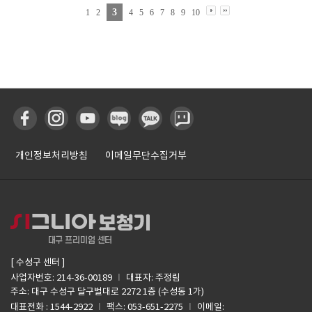
3
1
2
4
5
6
7
8
9
10
개인정보처리방침
이메일무단수집거부
[ 수성구 센터 ]
I
사업자번호: 214-36-00189
대표자: 주정림
주소: 대구 수성구 달구벌대로 2272 1층 (수성동 1가)
I
I
대표전화 : 1544-2922
팩스: 053-651-2275
이메일: