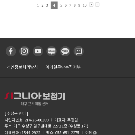
4
1
2
3
5
6
7
8
9
10
개인정보처리방침
이메일무단수집거부
[ 수성구 센터 ]
I
사업자번호: 214-36-00189
대표자: 주정림
주소: 대구 수성구 달구벌대로 2272 1층 (수성동 1가)
I
I
대표전화 : 1544-2922
팩스: 053-651-2275
이메일: