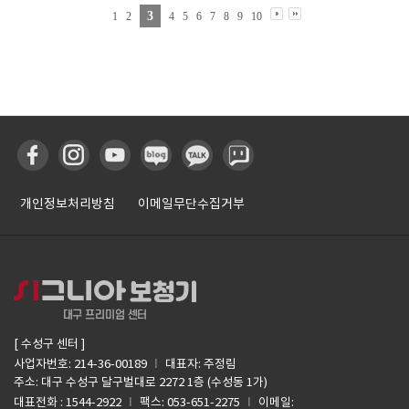
3
1
2
4
5
6
7
8
9
10
개인정보처리방침
이메일무단수집거부
[ 수성구 센터 ]
I
사업자번호: 214-36-00189
대표자: 주정림
주소: 대구 수성구 달구벌대로 2272 1층 (수성동 1가)
I
I
대표전화 : 1544-2922
팩스: 053-651-2275
이메일: